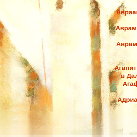
Авраа
Аврам
Аврам
Агапит
в Да
Агаф
Адриа