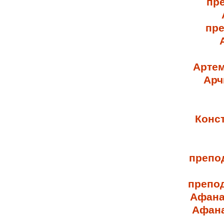
пр
пре
Артем
Арч
Конс
препо
препо
Афана
Афана