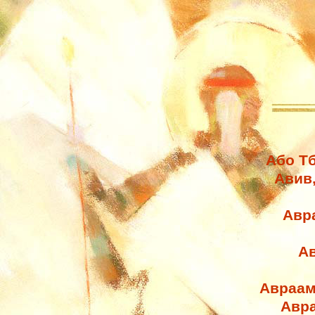
Або Тб
Авив
Авр
Ав
Авраам
Авра