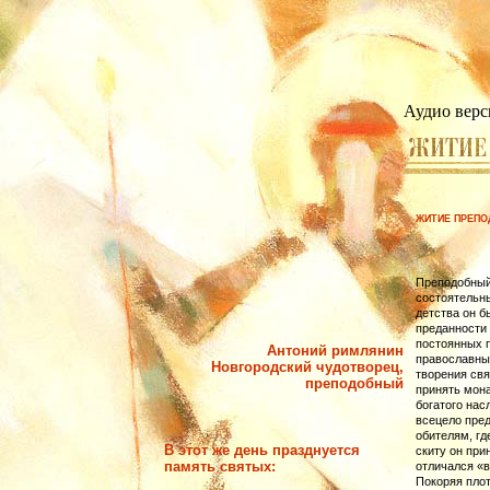
Аудио верс
ЖИТИЕ ПРЕПО
Преподобный 
состоятельн
детства он б
преданности 
по­стоянных 
Антоний римлянин
православных
Новгородский чудотворец,
творения свя
преподобный
принять мона
богато­го на
всецело пред
обителям, гд
В этот же день празднуется
скиту он при
память святых:
отличался «
Покоряя плот