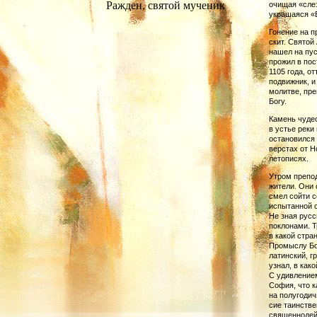
Ражден, святой мученик
очищая «слез
украшаяся «Б
Гонение на п
скит. Святой
нашел на пус
прожил в пос
1105 года, о
подвижник, и
молитве, пре
Богу.
Камень чуде
в устье реки
остановился 
верстах от Н
летописях.
Утром препо
жители. Они 
смел сойти с
испытанной с
Не зная русс
поклонами. Т
в какой стра
Промыслу Бож
латинский, г
узнал, в како
С удив­ление
София, что к
на полугодич
сие таинстве
священнодейс