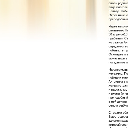
своей родине
виде благоле
Западе. Побы
Окрестные жи
преподобный
Через некото
святителю Но
30 апреля/13
прибытии. Св
но святой Ан
определил ем
побывал у пр
Осмотрев мес
монастырь в 
посадников м
На следующий
неудачно. По
поймали мно
Антонием в м
хотели отдат
и рассказал,
и иконы (оче
преподобный
в ней деньги
село и рыбны
С годами оби
Вместо дерев
заложен ка­м
который освя