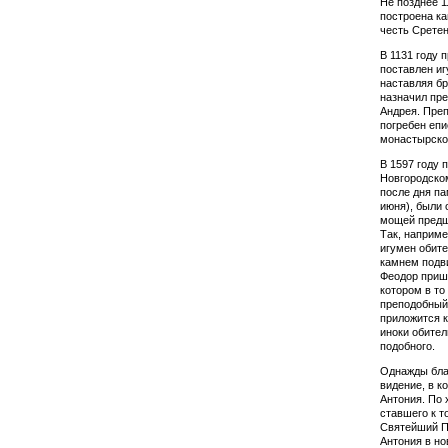
Не позднее 1
построена ка
честь Сретен
В 1131 году 
поставлен иг
наставляя бр
назначил пр
Андрея. Преп
погребен епи
монастырско
В 1597 году 
Новгородско
после дня па
июня), были
мощей предш
Так, наприме
игумен обите
камнем подв
Феодор прише
котором в то
преподобный 
приложится к
иноки обител
подобного.
Однажды бла
видение, в к
Антония. По 
ставшего к 
Святейший П
Антония в но