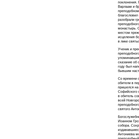
поклонения. 
Варлаам и бр
пре­подобном
благословил 
разобрали гр
преподобного
монастырь. 
местом преж
исцеления бо
в лике святы
Ученик и пре
препо­добног
упоминавшим
сказание об 
году был нап
бывшим наст
Со времени о
обители в пе
пришелся на 
Софийского 
в обитель со
всей Нов­го­
преподобного
святого Анто
Богослужебны
Иоанном Гроз
собора. Сохр
издававшиес
Антониева мо
преподобный