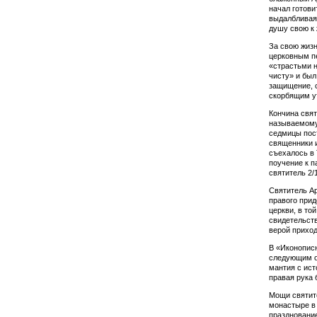
начал готови
выдалбливая 
душу свою к 
За свою жизн
церковным пе
«страстьми 
чисту» и был
защищение, с
скорбящим у
Кончина свят
назы­­ваемом
седмицы пост
священники и
съехалось в 
поучение к п
святитель 2/
Святитель Ар
пра­вого при
церкви, в то
свидетельств
верой прихо
В «Иконопис
следующим об
мантия с ист
правая рука 
Мощи святит
монас­тыре в
празднование