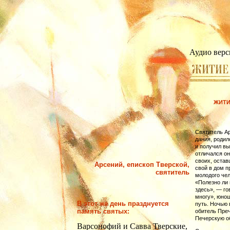
Аудио верс
ЖИТИ
Святитель Ар
да­ния, роди
и полу­чил в
отличался он
своих, остав
Арсений, епископ Тверской,
свой в дом п
святитель
молодого чел
«Полезно ли 
здесь», — го
многу», юнош
В этот же день празднуется
путь. Ночью 
память святых:
обитель Преч
Печерскую о
Варсонофий и Савва Тверские,