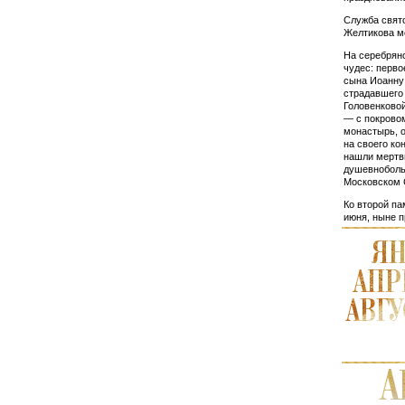
Служба свято
Жел­тикова м
На серебряно
чудес: перв
сына Иоанну 
страдавшего 
Головенковой
— с покровом
монастырь, о
на своего ко
нашли мертв
душевноболь
Московском С
Ко второй па
июня, ныне п