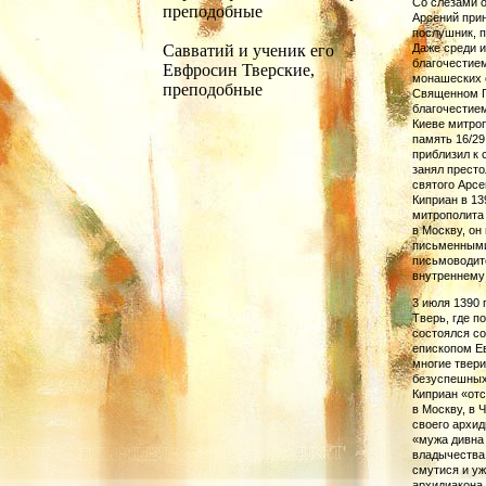
Со слезами 
преподобные
Арсений прин
послушник, п
Савватий и ученик его
Даже среди 
благочестие
Евфросин Тверские,
монашеских о
преподобные
Священном П
благочестием
Киеве митроп
память 16/29
прибли­зил к
занял престо
святого Арсе
Киприан в 13
митрополита 
в Москву, он
письменными
письмоводит
внутреннему
3 июля 1390 
Тверь, где п
состоялся со
епископом Ев
многие твери
безуспешных 
Киприан «отс
в Москву, в 
своего архид
«мужа дивна 
владычества 
смутися и уж
архидиакона 