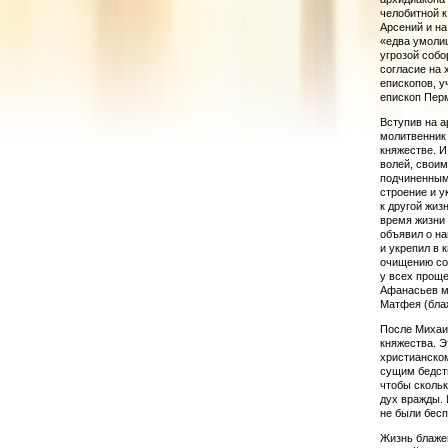
челобитной к
Арсений и на
«едва умоли
угрозой со­б
согласие на 
епископов, у
епископ Перм
Вступив на а
молит­венник
кня­жест­ве.
волей, сво­
подчиненными
строение и у
к другой жиз
время жизни 
объявил о на
и укрепил в 
очищению сов
у всех проще
Афанасьев м
Матфея (блаж
После Михаи
кня­жества. 
христианском
сущим бедст
чтобы скольк
дух вражды. 
не были бес
Жизнь блажен