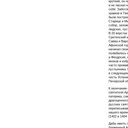
кроткий, он 
и не ласкал 
себя. Забот­
храмов в Твер
были постро
Старице и М
собор, залож
людских, пу
В 20 верстах
Сретенский 
Савва и Варс
Афон­ской го
начинал свои
полюбилось е
и Феодосия, 
иноков и изб
часто прожив
пустынника. 
в сле­дующем
честь Успени
Печерской об
К окончанию
святителя Ар
патерика, са
драгоценного
русских свят
переписывавш
нашего врем
(1402 и 1404 г
Дабы иметь п
блаженный Ар