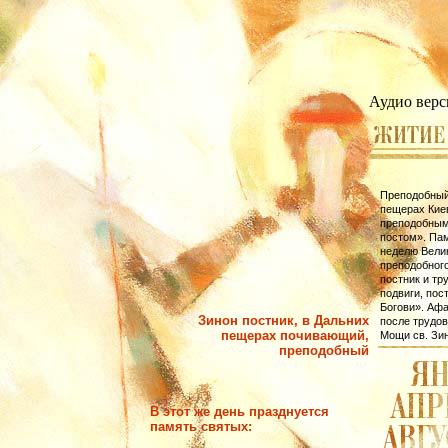
Аудио верс
Преподобный 
пещерах Киев
преподобным
постом». Пам
неделю Велик
преподобног
постник и тр
подвиги, пос
Богови». Аф
Зинон постник, в Дальних
после трудов
пещерах почивающий,
Мощи св. Зин
преподобный
В этот же день празднуется
память святых: