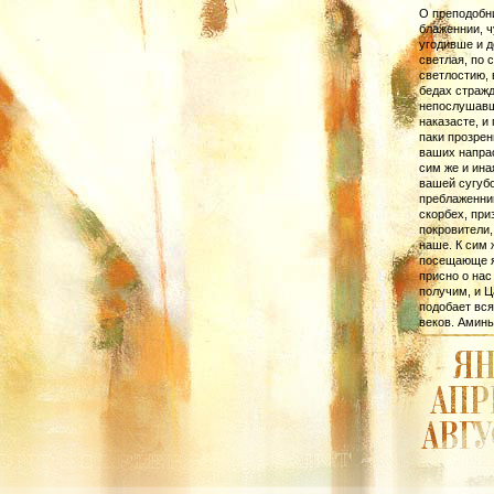
О преподобни
блаженнии, ч
угодивше и д
светлая, по
светлостию, 
бедах стражд
непослушавш
наказасте, и
паки прозрен
ваших напрас
сим же и ина
вашей сугуб
преблаженнии
скорбех, пр
покровители,
наше. К сим 
посещающе я 
присно о нас
получим, и Ц
подобает вся
веков. Аминь