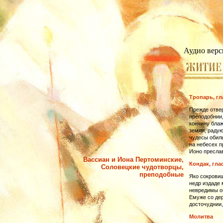
Аудио верс
Тропарь, гл
Прежде отвер
преподобнии,
кончину блаж
земли, радую
чудесы обиль
на небесех п
Ионо преслав
Вассиан и Иона Пертоминские,
Кондак, глас
Соловецкие чудотворцы,
преподобные
Яко сокровищ
недр издаде 
невредимы об
Емуже со де
досточуднии,
Молитва