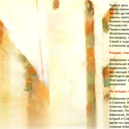
Приспе день 
благословенн
песнех духов
память препо
Божиею изыд
Почаевстей, 
Православии 
Молитвенниц
Богородицу, 
Своей и чудо
и спасение 
Кондак, глас
Избранным ч
похвальная в
Амфилохие, Ф
яко имущии б
свободите д
благодарне: 
украшение.
Ин кондак, г
Избраннии от
и Симеоне, А
Алексие, Евс
Онисиме, Пер
Афанасие, Ис
вторый и Соф
жития на горе
селения отве