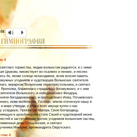
ия
Vm
P
ас 4
светлаго торжества, людии волынстии радуются, и с ними
ая Церковь ликовствует во псалмех и пениих, и песнех
есь бо, якоже солнце незаходимое, всем возсия память
омужных угодников и чудотворцев Волынских святителя
аго, иерархом Волынским первопрестольника, и святаго
 Ярополка, блаженнаго страдальца богомужнаго, и с ним
вятителя Волынского, и победоноснаго Феодора,
князя богодарованнаго, и преподобнаго Иова, Почаевскаго
наго, ихже молитвами, Господи, землю отеческую нашу в
и мире утверди, и спаси всех имуще купно о нас
у усердную, Пресвятую Матерь Свою Богородицу,
ияющую в цельбоносней стопе Своей и чудотворней иконе
евстей и заступленьми прочих угодников волынския паствы,
блаженныя девы Ольшанския, и святаго
ученика Макария, архимандрита Овручскаго.
 глас 4