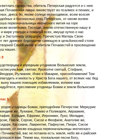
светлаго торжества, обитель Печерская радуется и с нею
ая Почаевская лавра ликовствует во псалмех и пениих, и
ных, днесь бо, якоже солнце незаходимое, всем возсия
добных и богоносных отец Печерских, от нихже волею
оша первоначальницы иноческаго жития на горе
ихже молитвами, Господи, землю отечествен­ную нашу в
и мире утверди и помилуй всех, имуще купно о нас
у и Заступницу усердную, Пречистую Матерь Свою
от лет древних блдгодатне сияющую в цельбоносней стопе
творней Своей иконе в обители Почаевстей в просвещение
душ наших.
 8
удотворцам и изрядным угодником Волынския земли,
осписуем вам, святии: Ярополче святый, Стефане,
еодоре, Иулиание, Иове и Макарие, присноблажении! Тем
лагодать и милость у Христа Бога нашего, от всяких нас бед
а выну вашею помощию избавляемии, вопием вам
радуйтеся, преславнии угодницы Божии и земли Волынския
лас 8
 родов угодницы Божии, преподобнии Печерстии: Мер­курие
киндине же, Лукиане, Памво и Поликарпе, Авраамие,
тафие, Елладие, Ефреме, Иерониме, Луко, Меладие,
сие, Павле, Сергие, Сисое и Феофиле, Анатолие же,
идоре, Кассиане, Лаврентие, Пафнутие, Пиоре, Сисое
роние, от нихже изыдоша первоначальницы иноче­с­каго
 Почаевстей, вас не потаила есть земля, небо же и рай­­ския
рзошася вам. Темже мы, похвальная песни Богу,