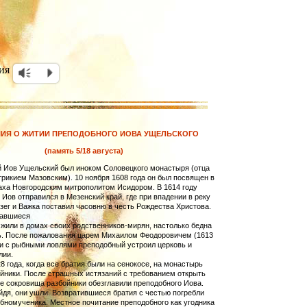
ия
Vm
P
ИЯ О ЖИТИИ ПРЕПОДОБНОГО ИОВА УЩЕЛЬСКОГО
(память 5/18 августа)
 Иов Ущельский был иноком Соловецкого монастыря (отца
трикием Мазовским). 10 ноября 1608 года он был посвящен в
аха Новгородским митрополитом Исидором. В 1614 году
Иов отправился в Мезенский край, где при впадении в реку
зег и Важка поставил часовню в честь Рождества Христова.
авшиеся
 жили в домах своих родственников-мирян, настолько бедна
ь. После пожало­вания царем Михаилом Феодоровичем (1613
и с рыбными ловлями преподобный устроил церковь и
лии.
28 года, когда все братия были на сенокосе, на монастырь
йники. После страшных истя­заний с требованием открыть
 сокровища разбойники обезглавили преподобного Иова.
йдя, они ушли. Возвратившиеся братия с честью погребли
бномученика. Местное почитание преподобного как угодника