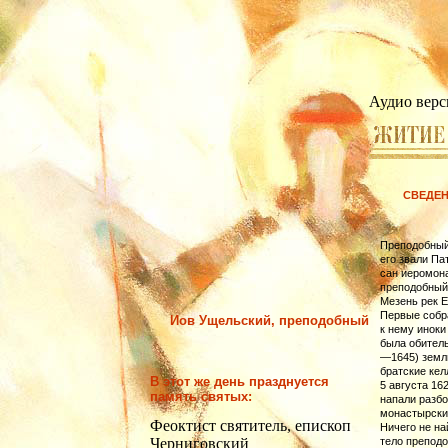
Аудио верс
СВЕДЕН
Преподобный
его звали Па
сан иеромон
преподобный 
Мезень рек Е
Первые собр
Иов Ущельский, преподобный
к нему иноки
была обител
—1645) земл
братские кел
В этот же день празднуется
5 августа 16
память святых:
напали разбо
монастырские
Феоктист святитель, епископ
Ничего не на
Черниговский
тело преподо