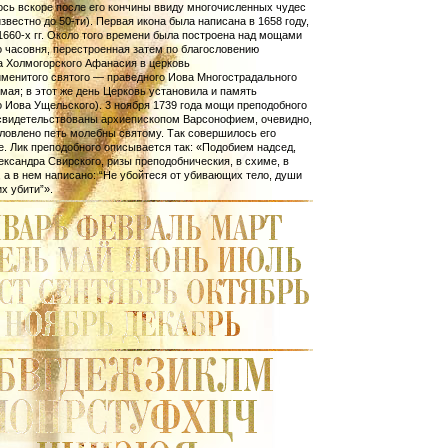
сь вскоре после его кончины ввиду многочисленных чудес
 известно до 50-ти). Первая икона была написана в 1658 году,
1660-х гг. Около того вре­мени была построена над мощами
 часовня, перестроенная затем по благословению
а Холмогорского Афанасия в церковь
именитого святого — праведного Иова Многострадального
 мая; в этот же день Церковь установила и память
 Иова Ущель­ского). 3 ноября 1739 года мощи преподобного
свидетельство­ваны архиепископом Варсонофием, очевидно,
ловлено петь молебны свя­тому. Так совершилось его
. Лик преподобного описывается так: «Подобием надсед,
ександра Свирского, ризы преподобническия, в схиме, в
, а в нем написано: “Не убойтеся от убивающих тело, души
х убити”».