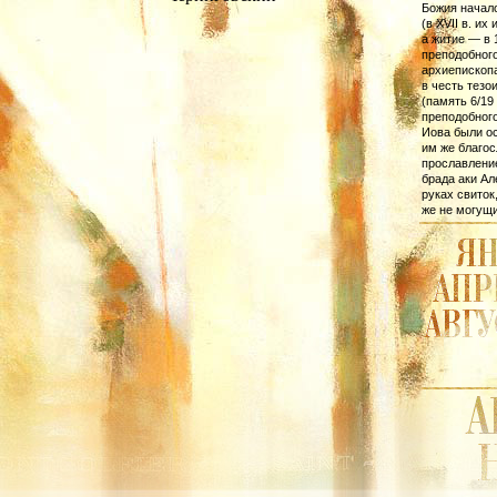
Божия начало
(в XVII в. их
а житие — в 
преподобного
архиепископ
в честь тезо
(память 6/19
преподобного
Иова были о
им же благос
прославление
брада аки Ал
руках свиток
же не могущи