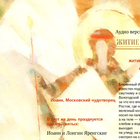
Аудио верс
ЖИТИЕ
Блаженный Ио
известен по
смутному и 
Вологодской 
Иоанн, Московский чудотворец
за что его в
Ростов, где 
железный кол
носил на пал
В этот же день празднуется
а на теле — 
память святых:
хлебом и вод
выходил
Иоанн и Лонгин Яренгские
на улицу, на 
смотрел на с