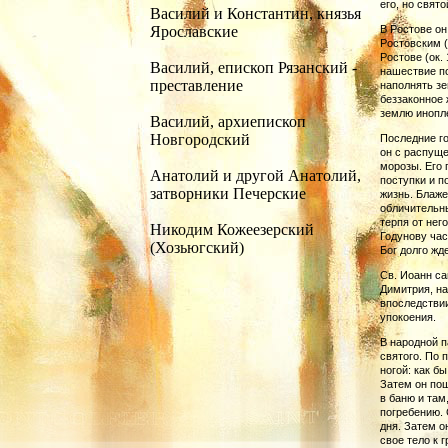
его, но свят
Василий и Константин, князья
Ярославские
В Ростове о
Ростов­ским 
Ростове (ок.
Василий, епископ Рязанский -
нашествие по
преставление
наполнять зе
беззаконное 
землю инопле
Василий, архиепископ
Новгородский
Последние го
он с распуще
морозы. Его
Анатолий и другой Анатолий,
поступки и п
затворники Печерские
жизнь. Блаж
обличительны
терпя от него
Никодим Кожеезерский
Годунову час
(Хозьюгский)
Бог долго жде
Св. Иоанн са
Димитрия, на
впоследствии
упокоения.
В народной 
святого. По 
ногой: как бы
Затем он по
в баню и там
погребе­нию.
дня. Затем о
свое тело к 