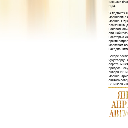
словами блаж
года.
О подвигах е
Иоанно­вича
Иоанна. Одна
блаженным де
неисполнение
сильной гроз
некоторые ик
время погреб
молитвам бл
находив­шимс
Вскоре после
чудотворца, 
обретены нет
приделе Рожд
января 1916 
Иоанна, Хрис
святого сове
3/16 июля и 