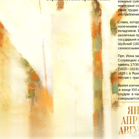
кожаные сум
некоторые со
таких трудах
употребления
Слава, котор
попечением о
вкладчиков. 
различные пр
государыня 
Шуйский (16
сенокосными
Прп. Иона за
Со­ло­вецких
память 17/30
(1603—1619),
1628 г. в Яш
теплая с тра
Время кончин
в кон­це XVI
спудом в час
совершается