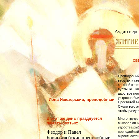
Аудио верс
СВ
Преподобный
верстах к се
которой стои
пустыню. Нач
царствования
устроена бы
Иона Яшезерский, преподобный
Пресвятой Бо
Около того ж
чтобы раздел
В этот же день празднуется
Много трудил
память святых:
выкопал он к
удобства рыб
Феодор и Павел
преподобный 
окрестностей
Борисоглебские преподобные