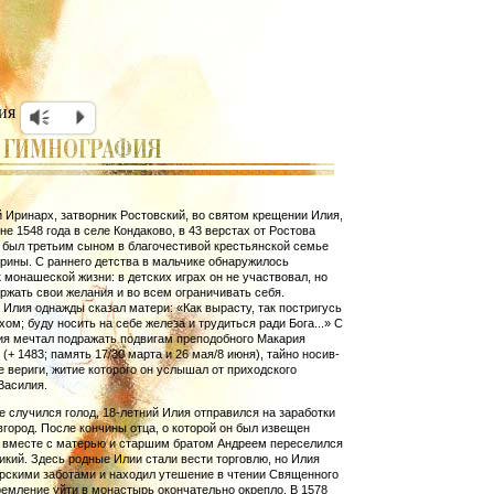
ия
Vm
P
Иринарх, затворник Ростовский, во святом крещении Илия,
не 1548 года в селе Кондаково, в 43 верстах от Ростова
 был третьим сыном в благочестивой крестьянской семье
рины. С раннего детства в мальчике обнаружилось
 монашеской жизни: в детских играх он не участвовал, но
ржать свои желания и во всем ограничивать себя.
Илия однажды сказал матери: «Как вырасту, так постригусь
хом; буду носить на себе железа и трудиться ради Бога...» С
ия мечтал подражать подвигам преподобного Макария
 (+ 1483; память 17/30 марта и 26 мая/8 июня), тайно носив­
 вериги, житие которого он услышал от приходского
Ва­силия.
ге случился голод, 18-летний Илия отправился на заработки
город. После кончины отца, о которой он был извещен
 вместе с матерью и старшим братом Андреем переселился
икий. Здесь родные Илии стали вести торговлю, но Илия
рскими заботами и нахо­дил утешение в чтении Священного
емление уйти в монас­тырь окон­чательно окрепло. В 1578