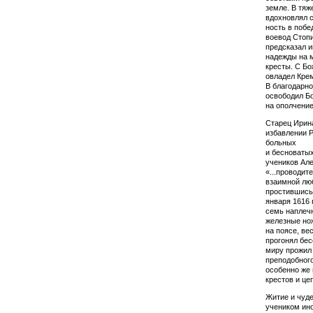
земле. В тя
вдохновлял с
ность в побе
воевод Стопи
предсказал и
надежды на 
кресты. С Бо
овладел Крем
В благодарн
освободил Бо
на ополчение
Старец Ирина
избав­лении 
больных
и бес­но­ват
учеников Але
«...проводите
взаимной люб
простившись 
января 1616 
семь наплечн
железные нож
на поясе, ве
про­гонял бес
миру про­жил
преподобного
особенно же 
крестов и це
Житие и чуде
учеником ино