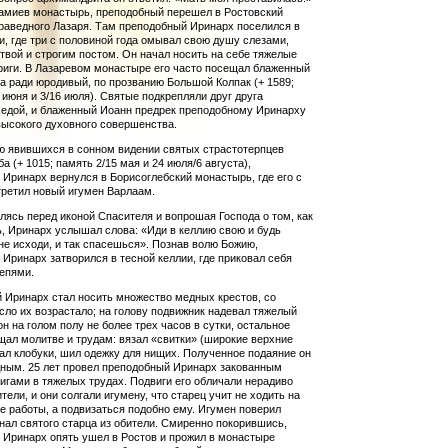
миев монас­тырь, препо­добный перешел в Ростовский
раведного Лазаря. Там преподобный Иринарх поселился в
и, где три с половиной года омы­вал свою душу слезами,
вой и строгим постом. Он начал но­­сить на себе тяжелые
иги. В Лазаревом монастыре его часто по­сещал блаженный
а ради юродивый, по прозванию Большой Колпак (+ 1589;
 июня и 3/16 июля). Святые подкрепляли друг друга
седой, и блаженный Иоанн предрек преподобному Иринарху
ысокого духовного совершенства.
ю явившихся в сонном видении святых страстотерпцев
а (+ 1015; память 2/15 мая и 24 июля/6 августа),
Иринарх вернулся в Борисоглебский монастырь, где его с
ретил новый игу­мен Варлаам.
ясь перед иконой Спасителя и вопрошая Господа о том, как
, Иринарх услышал слова: «Иди в келлию свою и будь
 не исходи, и так спасешься». Познав волю Божию,
Иринарх затворился в тесной келлии, где приковал себя
епями.
 Иринарх стал носить множество медных крестов, со
сло их возрастало; на голову подвижник надевал тяжелый
он на голом полу не более трех часов в сутки, остальное
ал молитве и трудам: вязал «свитки» (широкие верхние
ал клобуки, шил одежку для нищих. Полученное подаяние он
ным. 25 лет про­вел преподобный Иринарх закованным
игами в тяжелых трудах. Подвиги его обличали нерадиво
тели, и они солгали игумену, что старец учит не ходить на
 работы, а подвизаться подобно ему. Игумен поверил
гнал святого старца из обители. Смиренно по­ко­рившись,
 Иринарх опять ушел в Ростов и прожил в монастыре