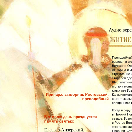
Аудио верс
Преподобный 
родился в ию
Великого. Он
Акиндина и И
стремление к
старался сде
Шестилетний 
и стану мона
юных лет Ил
Иринарх, затворник Ростовский,
Калязинского
преподобный
шего тяжелые
священ­ника 
Когда в окру
в Нижний Нов
В этот же день празднуется
свыше, Илия
память святых:
в Ростов Вел
тяготился ми
Елеазар Анзерский,
Писания. Стр