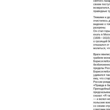
святого Лаза
своем поступ
возвратился, 
праведные тр
Тяжкими и до
очисти­лось 
ви­дение о т
разорены.
Он стал горь
ехать в Моск
(1606—1610)
о грозящей 
отказался от
молиться, чт
Враги явилис
грабили мона
Борисоглебск
безбоязненно
пределы Росс
Борисоглебск
удивился так
ему, что ста
России рожде
«Правда в ба
Преподобный 
предсказывая
сказал: «Я та
— и велел не
польские вое
со своим отр
советами пре