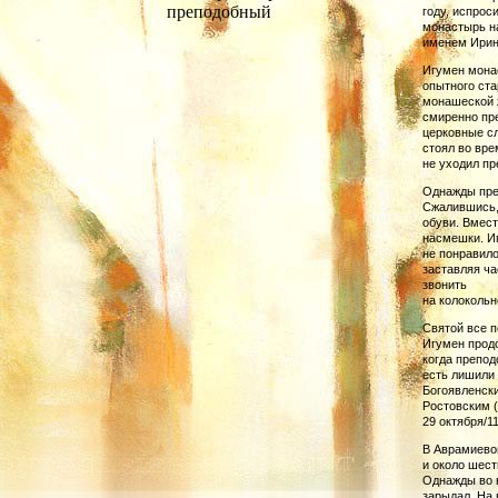
преподобный
году, испрос
монастырь на
именем Ирин
Игумен мона
опытного ста
монашеской ж
смиренно пре
церковные сл
стоял во вре
не уходил пр
Однажды пре
Сжалив­шись,
обуви. Вмест
насмешки. И
не понравило
заставляя ча
звонить
на колокольн
Святой все п
Игумен продо
когда препо­
есть лишили 
Богоявленск
Ростовским (
29 октября/11
В Аврамиево
и около шест
Однажды во 
зарыдал. На 