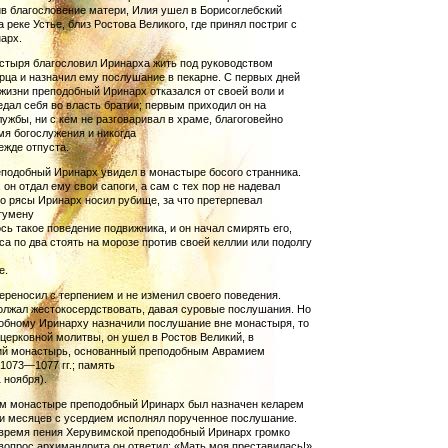
ив благословение матери, Илия ушел в Борисоглебский
 реке Устье, близ Ростова Великого, где принял постриг с
арх.
стыря благословил Иринарха жить под руководством
рца и назначил ему послушание в пекарне. С первых дней
изни преподобный Иринарх отказался от своей воли и
дал се­бя во власть братии; первым приходил он на
ужбы, ни с кем не раз­­говаривал в храме, благоговейно
мя богослужения и никогда
ежде отпуста.
подобный Иринарх увидел в монастыре босого странника.
 он отдал ему свои сапоги, а сам с тех пор не надевал
о рясы Иринарх носил рубище, за что претерпевал
гумену
сь такое поведение подвижника, и он начал смирять его,
са по два стоять на морозе против своей келлии или подолгу
е.
ереносил с терпением и не изменил своего поведения.
л­жал жестокосердствовать, давая суровые послушания. Но
добному Иринарху назначили послушание вне монастыря, то
цер­ковной мо­литвы, он ушел в Ростов Великий, в
ий монастырь, основанный преподобным Аврамием
1073—1077 гг.; память
 ноября).
м монастыре преподобный Иринарх был назначен келарем
и месяцев с усердием исполнял порученное послушание.
время пения Херувимской преподобный Иринарх громко
вопрос архимандрита он ответил: «Мать моя преставилась!»