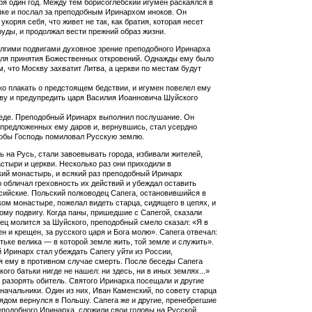
ря один год. Между тем борисоглебский игумен раскаялся в
ке и послал за преподобным Иринархом иноков. Он
укоряя себя, что живет не так, как братия, которая несет
уды, и продолжал вести прежний образ жизни.
лгими подвигами духовное зрение преподобного Ири­нарха
для принятия Божественных откровений. Однажды ему было
ом, что Москву захватит Литва, а церкви по местам будут
ко плакать о предстоящем бедствии, и игумен повелел ему
ву и предуп­редить царя Василия Иоанновича Шуйского
беде. Преподобный Иринарх выполнил послушание. Он
 предложенных ему даров и, вернувшись, стал усердно
обы Гос­подь помиловал Русскую землю.
ь на Русь, стали завоевывать города, избивали жителей,
стыри и церкви. Несколько раз они приходили в
ий монас­тырь, и всякий раз преподобный Иринарх
 обличал греховность их дейст­вий и убеждал оставить
ийские. Польский полководец Сапега, остановившийся в
ом монастыре, пожелал видеть старца, сидящего в цепях, и
ому подвигу. Когда паны, пришедшие с Са­пегой, сказали
рец молится за Шуйского, преподобный смело сказал: «Я в
н и крещен, за русского царя и Бога молю». Сапега отвечал:
тьке велика — в которой земле жить, той земле и служить».
Иринарх стал убеждать Сапегу уйти из России,
 ему в противном случае смерть. После беседы Сапега
кого батьки нигде не нашел: ни здесь, ни в иных землях...»
 разорять обитель. Святого Иринарха посещали и другие
начальники. Один из них, Иван Каменский, по совету старца
ядом вернулся в Польшу. Сапега же и другие, пренебрегшие
по­добного Иринарха, сложили свои головы на Русской