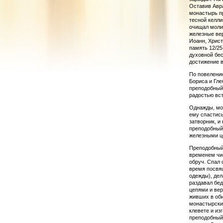
Оставив Авра
монастырь п
тесной келли
очищал молит
железные вер
Иоанн, Христ
память 12/25
духовной бе
достижение в
По повелени
Бориса и Глеб
преподобный 
радостью вст
Однажды, мол
ему спастись
затворник, и
преподобный 
железными ц
Преподобный
време­нем чи
обруч. Спал 
время посвящ
одежды), дел
раздавал бед
цепями и вер
живших в оби
монастырские
клевете и из
преподобный