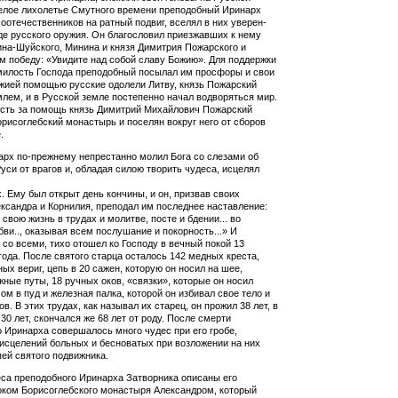
желое лихолетье Смутного времени преподобный Иринарх
оотечественников на рат­ный подвиг, вселял в них уверен­
де русского оружия. Он благословил приезжавших к нему
на-Шуйского, Минина и князя Димитрия Пожарского и
м по­беду: «Увидите над собой славу Божию». Для поддер­жки
милость Господа преподобный посылал им просфоры и свои
жией помощью русские одолели Литву, князь Пожарский
лем, и в Русской земле постепенно начал водворяться мир.
ость за помощь князь Димитрий Михайлович Пожарский
рисоглебский монастырь и поселян вокруг него от сборов
.
рх по-прежнему непрестанно молил Бога со слезами об
Руси от врагов и, обладая силою творить чудеса, исцелял
ых. Ему был открыт день кончины, и он, призвав своих
к­сандра и Корнилия, преподал им последнее наставление:
 свою жизнь в трудах и молитве, посте и бдении... во
ви.., оказы­вая всем послушание и покорность...» И
со всеми, тихо отошел ко Гос­поду в вечный покой 13
года. После святого старца осталось 142 медных креста,
ых вериг, цепь в 20 сажен, которую он носил на шее,
ные путы, 18 ручных оков, «связки», которые он носил
сом в пуд и железная палка, которой он избивал свое тело и
ов. В этих трудах, как называл их старец, он прожил 38 лет, в
 30 лет, скончался же 68 лет от роду. После смерти
 Ири­нарха совершалось много чудес при его гробе,
исцелений больных и бесноватых при возложении на них
пей святого подвижника.
са преподобного Иринарха Затворника описаны его
­ком Борисоглебского монастыря Александром, который