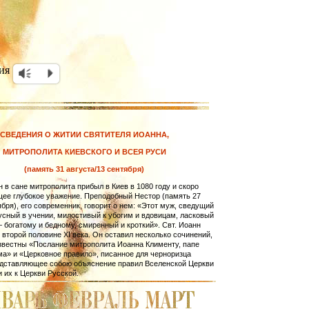
ия
Vm
P
СВЕДЕНИЯ О ЖИТИИ СВЯТИТЕЛЯ ИОАННА,
МИТРОПОЛИТА КИЕВСКОГО И ВСЕЯ РУСИ
(память 31 августа/13 сентября)
 в сане митрополита прибыл в Киев в 1080 году и скоро
щее глубокое уважение. Преподобный Нестор (память 27
ября), его современник, говорит о нем: «Этот муж, сведущий
кус­ный в учении, милостивый к убогим и вдовицам, ласковый
 бога­т­ому и бедному, смиренный и кроткий». Свт. Иоанн
 второй половине XI века. Он оставил несколько сочинений,
звестны «Пос­лание митрополита Иоанна Клименту, папе
а» и «Церковное правило», писанное для черноризца
ед­ставляющее собою объяснение правил Вселенской Церкви
 их к Церкви Русской.