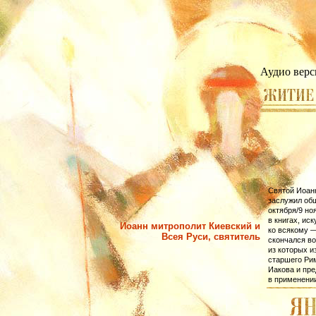
Аудио верс
Святой Иоанн
заслу­жил об
октября/9 но
в книгах, ис
Иоанн митрополит Киевский и
ко всякому —
Всея Руси, святитель
скончался во
из которых и
старшего Рим
Иакова и пр
в применении