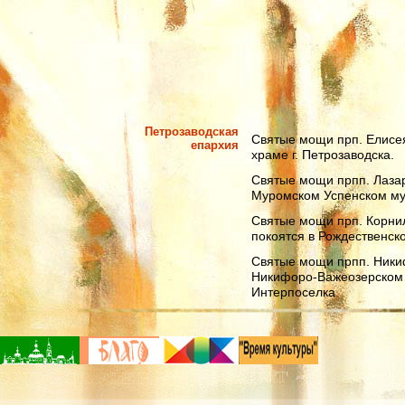
Петрозаводская
Святые мощи прп. Елисе
епархия
храме г. Петрозаводска.
Святые мощи прпп. Лаза
Муромском Успенском му
Святые мощи прп. Корнил
покоятся в Рождественск
Святые мощи прпп. Ники
Никифоро-Важеозерском 
Интерпоселка